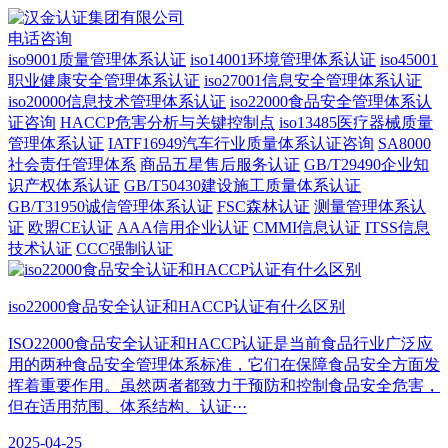
电话咨询
iso9001质量管理体系认证
iso14001环境管理体系认证
iso45001
职业健康安全管理体系认证
iso27001信息安全管理体系认证
iso20000信息技术管理体系认证
iso22000食品安全管理体系认
证咨询
HACCP危害分析与关键控制点
iso13485医疗器械质量
管理体系认证
IATF16949汽车行业质量体系认证咨询
SA8000
社会责任管理体系
商品五星售后服务认证
GB/T29490企业知
识产权体系认证
GB/T50430建设施工质量体系认证
GB/T31950诚信管理体系认证
FSC森林认证
测量管理体系认
证
欧盟CE认证
AAA信用企业认证
CMMI信息认证
ITSS信息
技术认证
CCC强制认证
iso22000食品安全认证和HACCP认证有什么区别
ISO22000食品安全认证和HACCP认证是当前食品行业广泛应
用的两种食品安全管理体系标准，它们在保障食品安全方面发
挥着重要作用。虽然两者都致力于预防和控制食品安全危害，
但在适用范围、体系结构、认证···
2025-04-25