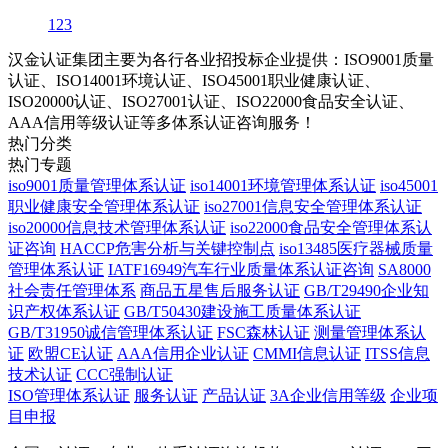
1
2
3
汉金认证集团主要为各行各业招投标企业提供：ISO9001质量
认证、ISO14001环境认证、ISO45001职业健康认证、
ISO20000认证、ISO27001认证、ISO22000食品安全认证、
AAA信用等级认证等多体系认证咨询服务！
热门分类
热门专题
iso9001质量管理体系认证
iso14001环境管理体系认证
iso45001
职业健康安全管理体系认证
iso27001信息安全管理体系认证
iso20000信息技术管理体系认证
iso22000食品安全管理体系认
证咨询
HACCP危害分析与关键控制点
iso13485医疗器械质量
管理体系认证
IATF16949汽车行业质量体系认证咨询
SA8000
社会责任管理体系
商品五星售后服务认证
GB/T29490企业知
识产权体系认证
GB/T50430建设施工质量体系认证
GB/T31950诚信管理体系认证
FSC森林认证
测量管理体系认
证
欧盟CE认证
AAA信用企业认证
CMMI信息认证
ITSS信息
技术认证
CCC强制认证
ISO管理体系认证
服务认证
产品认证
3A企业信用等级
企业项
目申报