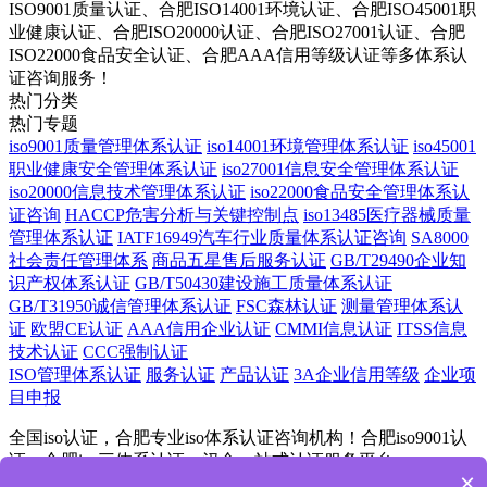
ISO9001质量认证、合肥ISO14001环境认证、合肥ISO45001职
业健康认证、合肥ISO20000认证、合肥ISO27001认证、合肥
ISO22000食品安全认证、合肥AAA信用等级认证等多体系认
证咨询服务！
热门分类
热门专题
iso9001质量管理体系认证
iso14001环境管理体系认证
iso45001
职业健康安全管理体系认证
iso27001信息安全管理体系认证
iso20000信息技术管理体系认证
iso22000食品安全管理体系认
证咨询
HACCP危害分析与关键控制点
iso13485医疗器械质量
管理体系认证
IATF16949汽车行业质量体系认证咨询
SA8000
社会责任管理体系
商品五星售后服务认证
GB/T29490企业知
识产权体系认证
GB/T50430建设施工质量体系认证
GB/T31950诚信管理体系认证
FSC森林认证
测量管理体系认
证
欧盟CE认证
AAA信用企业认证
CMMI信息认证
ITSS信息
技术认证
CCC强制认证
ISO管理体系认证
服务认证
产品认证
3A企业信用等级
企业项
目申报
全国iso认证，合肥专业iso体系认证咨询机构！合肥iso9001认
证，合肥iso三体系认证，汉金一站式认证服务平台
×