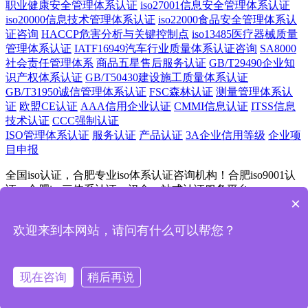
职业健康安全管理体系认证
iso27001信息安全管理体系认证
iso20000信息技术管理体系认证
iso22000食品安全管理体系认
证咨询
HACCP危害分析与关键控制点
iso13485医疗器械质量
管理体系认证
IATF16949汽车行业质量体系认证咨询
SA8000
社会责任管理体系
商品五星售后服务认证
GB/T29490企业知
识产权体系认证
GB/T50430建设施工质量体系认证
GB/T31950诚信管理体系认证
FSC森林认证
测量管理体系认
证
欧盟CE认证
AAA信用企业认证
CMMI信息认证
ITSS信息
技术认证
CCC强制认证
ISO管理体系认证
服务认证
产品认证
3A企业信用等级
企业项
目申报
全国iso认证，合肥专业iso体系认证咨询机构！合肥iso9001认
证，合肥iso三体系认证，汉金一站式认证服务平台
×
Copyright © 2013-2023 合肥汉金认证集团 All Rights Reserved.
欢迎来到本网站，请问有什么可以帮您？
皖ICP备2020019641-6号
联系电话
现在咨询
稍后再说
人工客服