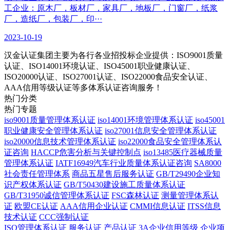
工企业：原木厂，板材厂，家具厂，地板厂，门窗厂，纸浆
厂，造纸厂，包装厂，印···
2023-10-19
汉金认证集团主要为各行各业招投标企业提供：ISO9001质量
认证、ISO14001环境认证、ISO45001职业健康认证、
ISO20000认证、ISO27001认证、ISO22000食品安全认证、
AAA信用等级认证等多体系认证咨询服务！
热门分类
热门专题
iso9001质量管理体系认证
iso14001环境管理体系认证
iso45001
职业健康安全管理体系认证
iso27001信息安全管理体系认证
iso20000信息技术管理体系认证
iso22000食品安全管理体系认
证咨询
HACCP危害分析与关键控制点
iso13485医疗器械质量
管理体系认证
IATF16949汽车行业质量体系认证咨询
SA8000
社会责任管理体系
商品五星售后服务认证
GB/T29490企业知
识产权体系认证
GB/T50430建设施工质量体系认证
GB/T31950诚信管理体系认证
FSC森林认证
测量管理体系认
证
欧盟CE认证
AAA信用企业认证
CMMI信息认证
ITSS信息
技术认证
CCC强制认证
ISO管理体系认证
服务认证
产品认证
3A企业信用等级
企业项